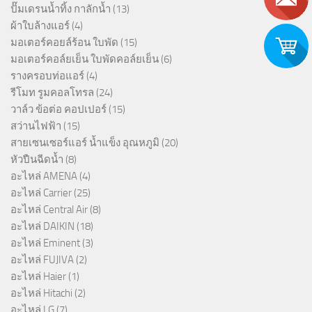
ปั๊มเดรนน้ำทิ้ง กาลักน้ำ
(13)
ผ้าใบล้างแอร์
(4)
มอเตอร์คอยล์ร้อน ใบพัด
(15)
มอเตอร์คอล์ยเย็น ใบพัดคอล์ยเย็น
(6)
รางครอบท่อแอร์
(4)
รีโมท รูมคอลโทรล
(24)
วาล์ว ข้อต่อ คอปเปอร์
(15)
สว่านไฟฟ้า
(15)
สายเซนเซอร์แอร์ น้ำแข็ง อุณหภูมิ
(20)
หัวปืนฉีดน้ำ
(8)
อะไหล่ AMENA
(4)
อะไหล่ Carrier
(25)
อะไหล่ Central Air
(8)
อะไหล่ DAIKIN
(18)
อะไหล่ Eminent
(3)
อะไหล่ FUJIVA
(2)
อะไหล่ Haier
(1)
อะไหล่ Hitachi
(2)
อะไหล่ LG
(7)