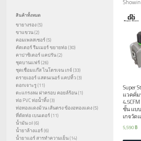
Showing
สินค้าทั้งหมด
ขายางรอง
(5)
ขาแขวน
(2)
คอมเพลสเซอร์
(5)
คัตเตอร์ รีมเมอร์ ขยายท่อ
(30)
คาปาซิเตอร์ แคปรัน
(2)
ชุดบานแฟร์
(26)
ชุดเชื่อมแก๊ส ไนโตรเจน เกจ์
(33)
ดรายเออร์ แสตนเนอร์ แคปทิ้ว
(3)
ดอกเจาะรู
(11)
Super S
ตะแกรงลม ฝาครอบ คอยล์ร้อน
(1)
แวคคั่ม
ท่อ PVC ท่อน้ำทิ้ง
(3)
4.5CFM 
ท่อทองแดงม้วน เส้นตรง ข้องอทองแดง
(5)
ชั้น แบ
ที่ดัดท่อ เบนเดอร์
(11)
เกจวัดแ
น้ำมัน oil
(6)
5,590
฿
น้ำยาล้างแอร์
(6)
น้ำยาแอร์ สารทำความเย็น
(14)