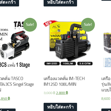
ส่ตะกร้า
หยิบใส่ตะกร้า
Sale!
Sale!
แวคคั่ม TASCO
เครื่องแวคคั่ม IM-TECH
เครือ
B43CS Singel Stage
IM125D 108L/MIN
รุ่น
N
แบบไ
3,000
฿
2,800
฿
,850
฿
8,600
หยิบใส่ตะกร้า