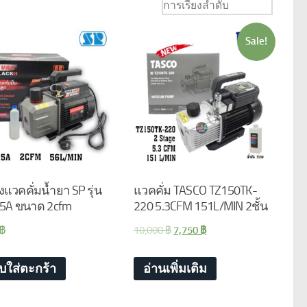
Sale!
องแวคคั่มน้ำยา SP รุ่น
แวคคั่ม TASCO TZ150TK-
.5A ขนาด 2cfm
220 5.3CFM 151L/MIN 2ชั้น
฿
10,000
฿
7,750
฿
ิบใส่ตะกร้า
อ่านเพิ่มเติม