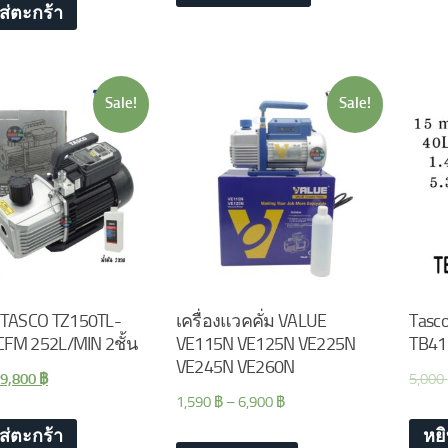
ส่ตะกร้า
Sale!
Sale!
 TASCO TZ150TL-
เครื่องแวคคั่ม VALUE
Tasco
CFM 252L/MIN 2ชั้น
VE115N VE125N VE225N
TB41
VE245N VE260N
9,800
฿
5,000
1,590
฿
–
6,900
฿
ส่ตะกร้า
หย