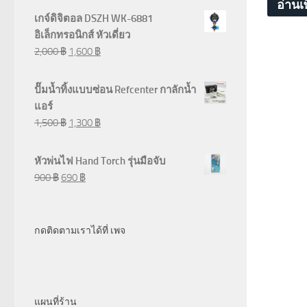
อ่านเพ
เกจ์ดิจิตอล DSZH WK-6881
อิเล็กทรอนิกส์ หัวเดี่ยว
2,000
฿
1,600
฿
ปั๊มน้ำทิ้งแบบซ่อน Refcenter กาลักน้ำ
แอร์
1,500
฿
1,300
฿
หัวพ่นไฟ Hand Torch รุ่นมือจับ
900
฿
690
฿
กดติดตามเราได้ที่ เพจ
แผนที่ร้าน