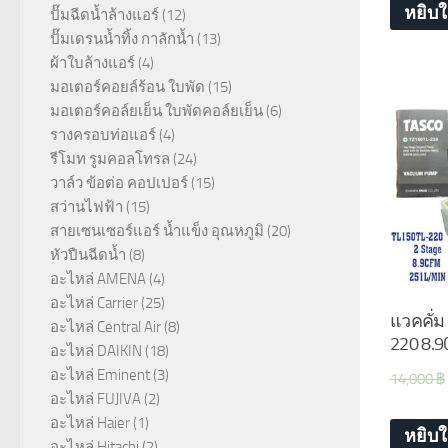
หยิบใ
ปั๊มฉีดน้ำล้างแอร์
(12)
ปั๊มเดรนน้ำทิ้ง กาลักน้ำ
(13)
ผ้าใบล้างแอร์
(4)
มอเตอร์คอยล์ร้อน ใบพัด
(15)
มอเตอร์คอล์ยเย็น ใบพัดคอล์ยเย็น
(6)
รางครอบท่อแอร์
(4)
รีโมท รูมคอลโทรล
(24)
วาล์ว ข้อต่อ คอปเปอร์
(15)
สว่านไฟฟ้า
(15)
สายเซนเซอร์แอร์ น้ำแข็ง อุณหภูมิ
(20)
หัวปืนฉีดน้ำ
(8)
อะไหล่ AMENA
(4)
อะไหล่ Carrier
(25)
แวคคั่ม
อะไหล่ Central Air
(8)
220 8.9
อะไหล่ DAIKIN
(18)
อะไหล่ Eminent
(3)
14,000
฿
อะไหล่ FUJIVA
(2)
อะไหล่ Haier
(1)
หยิบใ
อะไหล่ Hitachi
(2)