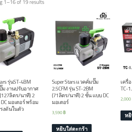
 1–16 of 19 results
tars รุ่นST-4BM
Super Stars แวคคั่มปั๊ม
เครื่
ปั๊ม งานปรับอากาศ
2.5CFM รุ่น ST-2BM
TC-1
(127ลิตร/นาที) 2
(71ลิตร/นาที) 2 ชั้น แบบ DC
2,000
บ DC มอเตอร์ พร้อม
มอเตอร์
รงดันในตัว
3,590
฿
หย
หยิบใส่ตะกร้า