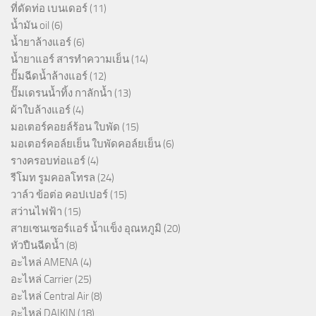
ที่ดัดท่อ เบนเดอร์
(11)
น้ำมัน oil
(6)
น้ำยาล้างแอร์
(6)
น้ำยาแอร์ สารทำความเย็น
(14)
ปั๊มฉีดน้ำล้างแอร์
(12)
ปั๊มเดรนน้ำทิ้ง กาลักน้ำ
(13)
ผ้าใบล้างแอร์
(4)
มอเตอร์คอยล์ร้อน ใบพัด
(15)
มอเตอร์คอล์ยเย็น ใบพัดคอล์ยเย็น
(6)
รางครอบท่อแอร์
(4)
รีโมท รูมคอลโทรล
(24)
วาล์ว ข้อต่อ คอปเปอร์
(15)
สว่านไฟฟ้า
(15)
สายเซนเซอร์แอร์ น้ำแข็ง อุณหภูมิ
(20)
หัวปืนฉีดน้ำ
(8)
อะไหล่ AMENA
(4)
อะไหล่ Carrier
(25)
อะไหล่ Central Air
(8)
อะไหล่ DAIKIN
(18)