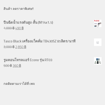
สินค้า ลดราคาพิเศษ!!
ปืนฉีดน้ำแรงดันสูง-สั้น (M14x1.5)
1,000
฿
490
฿
Tasco Black เครื่องแว็คคั่ม TB430SZ 85ลิตร/นาที
3,000
฿
2,850
฿
รูมคอนโทรลแอร์ Econo รุ่น RT03
500
฿
360
฿
กดติดตามเราได้ที่ เพจ