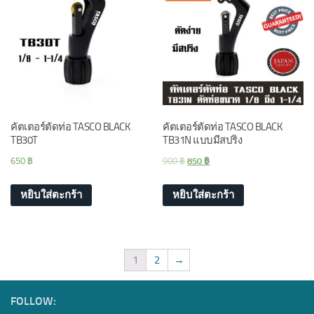
คัตเตอร์ตัดท่อ TASCO BLACK
คัตเตอร์ตัดท่อ TASCO BLACK
TB30T
TB31N แบบมีสปริง
650
฿
900
฿
850
฿
หยิบใส่ตะกร้า
หยิบใส่ตะกร้า
1
2
→
FOLLOW: