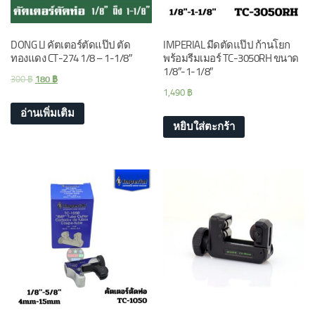
DONG LI คัตเตอร์ตัดแป๊ป ตัด
IMPERIAL มีดตัดแป๊ป ก้านโยก
ทองแดง CT-274 1/8 – 1-1/8″
พร้อมรีมเมอร์ TC-3050RH ขนาด
1/8″-1-1/8″
300
฿
180
฿
1,490
฿
อ่านเพิ่มเติม
หยิบใส่ตะกร้า