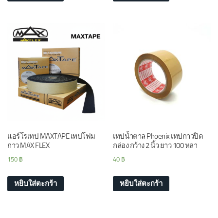
แอร์โรเทป MAXTAPE เทปโฟม
เทปน้ำตาล Phoenix เทปกาวปิด
กาว MAX FLEX
กล่อง กว้าง 2 นิ้ว ยาว 100 หลา
150
฿
40
฿
หยิบใส่ตะกร้า
หยิบใส่ตะกร้า