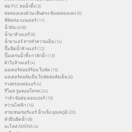
ท่อ PVC ท่อน้ำทิ้ง
(3)
ท่อทองแดงม้วน เส้นตรง ข้องอทองแดง
(5)
ที่ดัดท่อ เบนเดอร์
(11)
น้ำมัน oil
(6)
น้ำยาล้างแอร์
(6)
น้ำยาแอร์ สารทำความเย็น
(14)
ปั๊มฉีดน้ำล้างแอร์
(12)
ปั๊มเดรนน้ำทิ้ง กาลักน้ำ
(13)
ผ้าใบล้างแอร์
(4)
มอเตอร์คอยล์ร้อน ใบพัด
(15)
มอเตอร์คอล์ยเย็น ใบพัดคอล์ยเย็น
(6)
รางครอบท่อแอร์
(4)
รีโมท รูมคอลโทรล
(24)
วาล์ว ข้อต่อ คอปเปอร์
(15)
สว่านไฟฟ้า
(15)
สายเซนเซอร์แอร์ น้ำแข็ง อุณหภูมิ
(20)
หัวปืนฉีดน้ำ
(8)
อะไหล่ AMENA
(4)