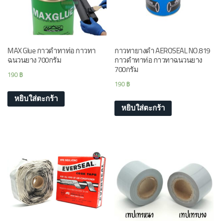
MAX Glue กาวดำทาท่อ กาวทา
กาวทายางดำ AEROSEAL NO.819
ฉนวนยาง 700กรัม
กาวดำทาท่อ กาวทาฉนวนยาง
700กรัม
190
฿
190
฿
หยิบใส่ตะกร้า
หยิบใส่ตะกร้า