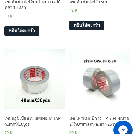
เทปพันสายไฟ Gold tape ยาว 10
เทปพันสายไฟ Yazaki
หลา 15 หลา
12
฿
10
฿
หยิบใส่ตะกร้า
หยิบใส่ตะกร้า
เทปอลูมิเนียม ALUMINIUM TAPE
เทปเทาแบบมีกาว TIPTAPE ขนาด
48mmX30yds
2″ (48mm.) ความยาว 25 หลา
70
฿
80
฿