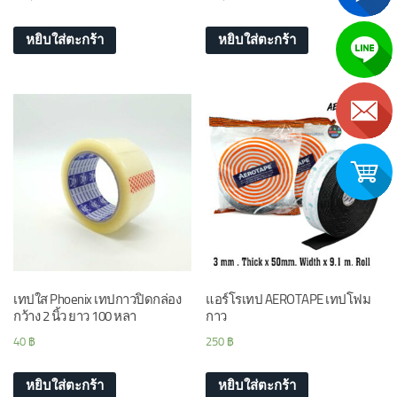
หยิบใส่ตะกร้า
หยิบใส่ตะกร้า
เทปใส Phoenix เทปกาวปิดกล่อง
แอร์โรเทป AEROTAPE เทปโฟม
กว้าง 2 นิ้ว ยาว 100 หลา
กาว
40
฿
250
฿
หยิบใส่ตะกร้า
หยิบใส่ตะกร้า