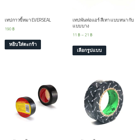
เทปกาวขี้หมา EVERSEAL
เทปพันท่อแอร์ สีเทา แบบหนา กับ
แบบบาง
190
฿
11
฿
–
21
฿
หยิบใส่ตะกร้า
เลือกรูปแบบ