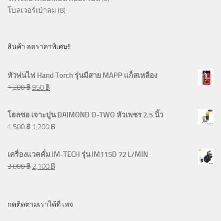
โบลเวอร์เป่าลม
(8)
สินค้า ลดราคาพิเศษ!!
หัวพ่นไฟ Hand Torch รุ่นมีสาย MAPP แก็สเหลือง
1,200
฿
950
฿
โฮลซอ เจาะปูน DAIMOND O-TWO หัวเพชร 2.5 นิ้ว
1,500
฿
1,200
฿
เครื่องแวคคั่ม IM-TECH รุ่น IM115D 72 L/MIN
3,000
฿
2,100
฿
กดติดตามเราได้ที่ เพจ