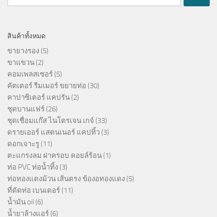
สำหรับ:
สินค้าทั้งหมด
ขายางรอง
(5)
ขาแขวน
(2)
คอมเพลสเซอร์
(5)
คัตเตอร์ รีมเมอร์ ขยายท่อ
(30)
คาปาซิเตอร์ แคปรัน
(2)
ชุดบานแฟร์
(26)
ชุดเชื่อมแก๊ส ไนโตรเจน เกจ์
(33)
ดรายเออร์ แสตนเนอร์ แคปทิ้ว
(3)
ดอกเจาะรู
(11)
ตะแกรงลม ฝาครอบ คอยล์ร้อน
(1)
ท่อ PVC ท่อน้ำทิ้ง
(3)
ท่อทองแดงม้วน เส้นตรง ข้องอทองแดง
(5)
ที่ดัดท่อ เบนเดอร์
(11)
น้ำมัน oil
(6)
น้ำยาล้างแอร์
(6)