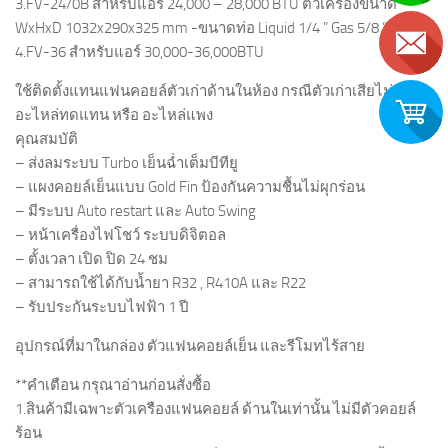
3.FV-24/0B สำหรับแอร์ 24,000 – 28,000 BTU ตัวเครื่องขนาด
WxHxD 1032x290x325 mm -ขนาดท่อ Liquid 1/4 ” Gas 5/8 ”
4.FV-36 สำหรับแอร์ 30,000-36,000BTU
ใช้ติดตั้งแทนแฟนคอยล์ตัวเก่าด้านในห้อง กรณีตัวเก่าเสียไม่มี
อะไหล่ทดแทน หรือ อะไหล่แพง
คุณสมบัติ
– ส่งลมระบบ Turbo เย็นฉ่ำเต็มบีทียู
– แผงคอยล์เย็นแบบ Gold Fin ป้องกันความชื้นไม่ผุกร่อน
– มีระบบ Auto restart และ Auto Swing
– หน้าเครื่องไฟโชว์ ระบบดิจิตอล
– ตั้งเวลา เปิด ปิด 24 ชม
– สามารถใช้ได้กับน้ำยา R32 , R410A และ R22
– รับประกันระบบไฟฟ้า 1 ปี
อุปกรณ์ที่มาในกล่อง ตัวแฟนคอยล์เย็น และรีโมทไร้สาย
**คำเตือน กรุณาอ่านก่อนสั่งซื้อ
1.สินค้ามีเฉพาะตัวเครืองแฟนคอยล์ ด้านในเท่านั้น ไม่มีตัวคอยล์
ร้อน