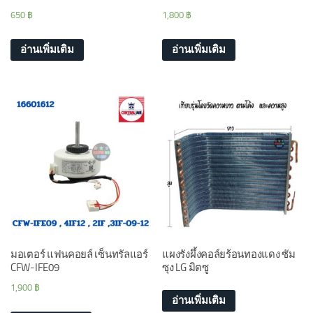
650
฿
1,800
฿
อ่านเพิ่มเติม
อ่านเพิ่มเติม
มอเตอร์ แฟนคอยล์ เซ็นทรัลแอร์
แผงรังผึ้งคอล์ยร้อนทองแดง ซัม
CFW-IFE09
ซุง LG มิตซู
1,900
฿
อ่านเพิ่มเติม