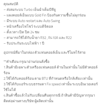
คุณสมบัติ
– ส่งลมระบบ Turbo เย็นฉ่ำเต็มบีทียู
– แผงคอยล์เย็นแบบ Gold Fin ป้องกันความชื้นไม่ผุกร่อน
– มีระบบ Auto restart และ Auto Swing
– หน้าเครื่องไฟโชว์ ระบบดิจิตอล
– ตั้งเวลา เปิด ปิด 24 ชม
– สามารถใช้ได้กับน้ำยา R32 , R410A และ R22
– รับประกันระบบไฟฟ้า 1 ปี
อุปกรณ์ที่มาในกล่อง ตัวแฟนคอยล์เย็น และรีโมทไร้สาย
**คำเตือน กรุณาอ่านก่อนสั่งซื้อ
1.สินค้ามีเฉพาะตัวเครืองแฟนคอยล์ ด้านในเท่านั้น ไม่มีตัวคอยล์
ร้อน
2.ใช้ได้กับคอยล์ร้อน ตาม BTU ที่กำหนดหรือใกล้เคียง เท่านั้น
3.ใช้ได้กับแอร์ระบบธรรมดา Fix speed เท่านั้น ระบบอินเวอเตอร์
ใช้ไม่ได้
4.สินค้าซื้อแล้วไม่รับเปลี่ยนคืนทุกกรณี ถ้าสินค้ามีปัญหากรุณา
ติดต่อผ่านทางบริษัท ผู้ผลิตเท่านั้น