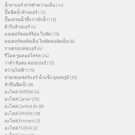
น้ำยาแอร์ สารทำความเย็น
(14)
ปั๊มฉีดน้ำล้างแอร์
(12)
ปั๊มเดรนน้ำทิ้ง กาลักน้ำ
(13)
ผ้าใบล้างแอร์
(4)
มอเตอร์คอยล์ร้อน ใบพัด
(15)
มอเตอร์คอล์ยเย็น ใบพัดคอล์ยเย็น
(6)
รางครอบท่อแอร์
(4)
รีโมท รูมคอลโทรล
(24)
วาล์ว ข้อต่อ คอปเปอร์
(15)
สว่านไฟฟ้า
(15)
สายเซนเซอร์แอร์ น้ำแข็ง อุณหภูมิ
(20)
หัวปืนฉีดน้ำ
(8)
อะไหล่ AMENA
(4)
อะไหล่ Carrier
(25)
อะไหล่ Central Air
(8)
อะไหล่ DAIKIN
(18)
อะไหล่ Eminent
(3)
อะไหล่ FUJIVA
(2)