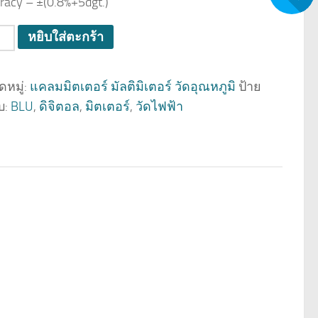
racy – ±(0.8%+5dgt.)
วน
หยิบใส่ตะกร้า
หมู่:
แคลมมิตเตอร์ มัลติมิเตอร์ วัดอุณหภูมิ
ป้าย
บ:
BLU
,
ดิจิตอล
,
มิตเตอร์
,
วัดไฟฟ้า