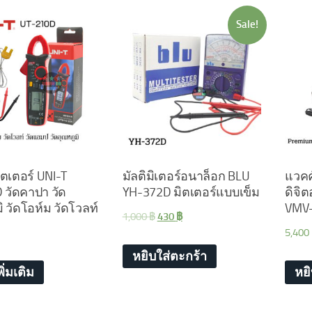
Sale!
ตเตอร์ UNI-T
มัลติมิเตอร์อนาล็อก BLU
แวคค
 วัดคาปา วัด
YH-372D มิตเตอร์แบบเข็ม
ดิจิต
ิ วัดโอห์ม วัดโวลท์
VMV
1,000
฿
430
฿
5,400
หยิบใส่ตะกร้า
ิ่มเติม
หย