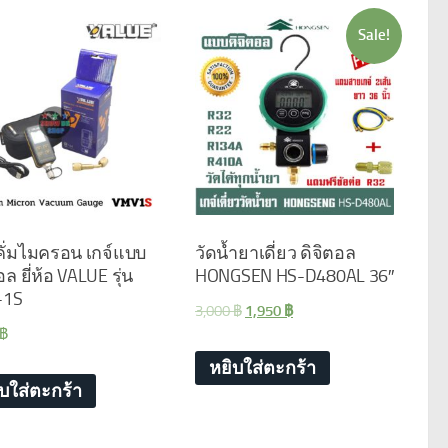
Sale!
ั่มไมครอน เกจ์แบบ
วัดน้ำยาเดี่ยว ดิจิตอล
อล ยี่ห้อ VALUE รุ่น
HONGSEN HS-D480AL 36″
-1S
3,000
฿
1,950
฿
฿
หยิบใส่ตะกร้า
ิบใส่ตะกร้า