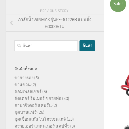
Sale!
PREVIOUS STORY
กาลักน้ำWINMAX รุ่นPE-61226B แบบตั้ง
60000BTU
ค้นหา
สำหรับ:
สินค้าทั้งหมด
ขายางรอง
(5)
ขาแขวน
(2)
คอมเพลสเซอร์
(5)
คัตเตอร์ รีมเมอร์ ขยายท่อ
(30)
คาปาซิเตอร์ แคปรัน
(2)
ชุดบานแฟร์
(26)
ชุดเชื่อมแก๊ส ไนโตรเจน เกจ์
(33)
ดรายเออร์ แสตนเนอร์ แคปทิ้ว
(3)