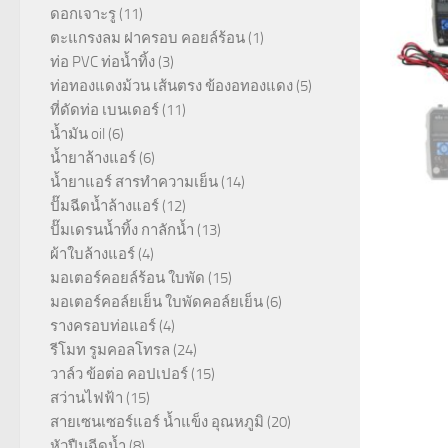
ดอกเจาะรู
(11)
ตะแกรงลม ฝาครอบ คอยล์ร้อน
(1)
ท่อ PVC ท่อน้ำทิ้ง
(3)
ท่อทองแดงม้วน เส้นตรง ข้องอทองแดง
(5)
ที่ดัดท่อ เบนเดอร์
(11)
น้ำมัน oil
(6)
น้ำยาล้างแอร์
(6)
น้ำยาแอร์ สารทำความเย็น
(14)
ปั๊มฉีดน้ำล้างแอร์
(12)
ปั๊มเดรนน้ำทิ้ง กาลักน้ำ
(13)
ผ้าใบล้างแอร์
(4)
มอเตอร์คอยล์ร้อน ใบพัด
(15)
มอเตอร์คอล์ยเย็น ใบพัดคอล์ยเย็น
(6)
รางครอบท่อแอร์
(4)
รีโมท รูมคอลโทรล
(24)
วาล์ว ข้อต่อ คอปเปอร์
(15)
สว่านไฟฟ้า
(15)
สายเซนเซอร์แอร์ น้ำแข็ง อุณหภูมิ
(20)
หัวปืนฉีดน้ำ
(8)