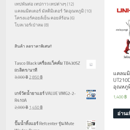
เทปพันท่อ เทปกาว เทปต่างๆ
(12)
แคลมมิตเตอร์ มัลติมิเตอร์ วัดอุณหภูมิ
(10)
โครงแอร์คอยล์เย็น คอยล์ร้อน
(6)
โบลเวอร์เป่าลม
(8)
สินค้า ลดราคาพิเศษ!!
Tasco Black เครื่องแว็คคั่ม TB430SZ
85ลิตร/นาที
แคลมมิ
3,000
฿
2,850
฿
UT210D
อุณหภูม
เกจ์วัดน้ำยาแอร์ VALUE VMG2-2-
1,400
฿
R410A
2,000
฿
1,450
฿
อ่านเพ
ปั๊มน้ำทิ้งแอร์ Refcenter รุ่น Mute