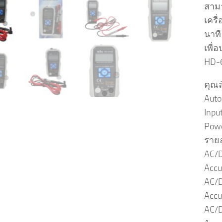
สาม
เครื
นาที
เพื่
HD-
คุณล
Auto
Inpu
Powe
รายล
AC/D
Accu
AC/D
Accu
AC/D