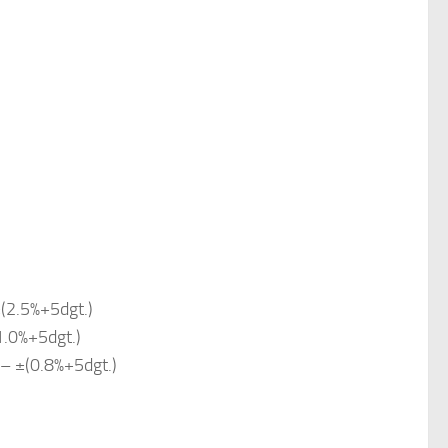
(2.5%+5dgt.)
1.0%+5dgt.)
– ±(0.8%+5dgt.)