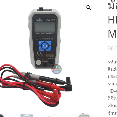
มั
H
M
50
รหัส
สินค
ประเ
รายล
HD-6
ดิจิ
เป็น
จำน