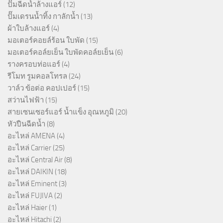
ปั๊มฉีดน้ำล้างแอร์
(12)
ปั๊มเดรนน้ำทิ้ง กาลักน้ำ
(13)
ผ้าใบล้างแอร์
(4)
มอเตอร์คอยล์ร้อน ใบพัด
(15)
มอเตอร์คอล์ยเย็น ใบพัดคอล์ยเย็น
(6)
รางครอบท่อแอร์
(4)
รีโมท รูมคอลโทรล
(24)
วาล์ว ข้อต่อ คอปเปอร์
(15)
สว่านไฟฟ้า
(15)
สายเซนเซอร์แอร์ น้ำแข็ง อุณหภูมิ
(20)
หัวปืนฉีดน้ำ
(8)
อะไหล่ AMENA
(4)
อะไหล่ Carrier
(25)
อะไหล่ Central Air
(8)
อะไหล่ DAIKIN
(18)
อะไหล่ Eminent
(3)
อะไหล่ FUJIVA
(2)
อะไหล่ Haier
(1)
อะไหล่ Hitachi
(2)