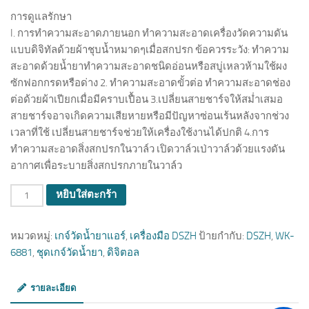
การดูแลรักษา
I. การทำความสะอาดภายนอก ทำความสะอาดเครื่องวัดความดัน
แบบดิจิทัลด้วยผ้าชุบน้ำหมาดๆเมื่อสกปรก ข้อควรระวัง: ทำความ
สะอาดด้วยน้ำยาทำความสะอาดชนิดอ่อนหรือสบู่เหลวห้ามใช้ผง
ซักฟอกกรดหรือด่าง 2. ทำความสะอาดขั้วต่อ ทำความสะอาดช่อง
ต่อด้วยผ้าเปียกเมื่อมีคราบเปื้อน 3.เปลี่ยนสายชาร์จให้สม่ำเสมอ
สายชาร์จอาจเกิดความเสียหายหรือมีปัญหาซ่อนเร้นหลังจากช่วง
เวลาที่ใช้ เปลี่ยนสายชาร์จช่วยให้เครื่องใช้งานได้ปกติ 4.การ
ทำความสะอาดสิ่งสกปรกในวาล์ว เปิดวาล์วเป่าวาล์วด้วยแรงดัน
อากาศเพื่อระบายสิ่งสกปรกภายในวาล์ว
จำนวน
หยิบใส่ตะกร้า
หมวดหมู่:
เกจ์วัดน้ำยาแอร์
,
เครื่องมือ DSZH
ป้ายกำกับ:
DSZH
,
WK-
6881
,
ชุดเกจ์วัดน้ำยา
,
ดิจิตอล
รายละเอียด