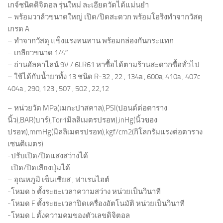
เกจ์ชนิดดิจิตอล รุ่นใหม่ ละเอียดวัดได้แม่นยำ
– พร้อมวาล์วขนาดใหญ่ เปิด/ปิดสะดวก พร้อมโอริงทำจากวัสดุ
เกรด A
– ทำจากวัสดุ แข็งแรงทนทาน พร้อมกล่องกันกระแทก
– เกลียวขนาด 1/4″
– ถ่านอัลคาไลน์ 9V / 6LR61 หาซื้อได้ตามร้านสะดวกซื้อทั่วไป
– ใช้ได้กับน้ำยาทั้ง 13 ชนิด R-32 , 22 , 134a , 600a, 410a , 407c
404a , 290, 123 , 507 , 502 , 22,12
– หน่วยวัด MPa(เมกะปาสคาล),PSI(ปอนด์ต่อตาราง
นิ้ว),BAR(บาร์),Torr(มิลลิเมตรปรอท),inHg(นิ้วของ
ปรอท),mmHg(มิลลิเมตรปรอท),kgf/cm2(กิโลกรัมแรงต่อตาราง
เซนติเมตร)
-ปรับเปิด/ปิดแสงสว่างได้
-เปิด/ปิดเสียงปุ่มได้
– อุณหภูมิ เซ็นเซียส , ฟาเรนไฮต์
-โหมด b ตั้งระยะเวลาความสว่าง หน่วยเป็นวินาที
-โหมด F ตั้งระยะเวลาปิดเครื่องอัตโนมัติ หน่วยเป็นวินาที
-โหมด L ตั้งความคมของตัวเลขดิจิตอล