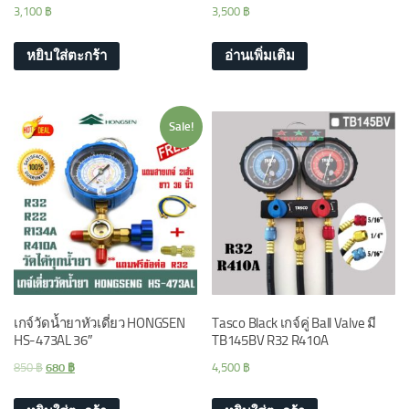
3,100
฿
3,500
฿
หยิบใส่ตะกร้า
อ่านเพิ่มเติม
Sale!
เกจ์วัดน้ำยาหัวเดี่ยว HONGSEN
Tasco Black เกจ์คู่ Ball Valve มี
HS-473AL 36″
TB145BV R32 R410A
850
฿
680
฿
4,500
฿