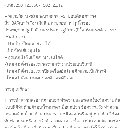
404a , 290, 123 , 507 , 502 , 22,12
– หน่วยวัด MPa(เมกะปาสคาล),PSI(ปอนด์ต่อตาราง
นิ้ว),BAR(บาร์),Torr(มิลลิเมตรปรอท),inHg(นิ้วของ
ปรอท),mmHg(มิลลิเมตรปรอท),kgf/cm2(กิโลกรัมแรงต่อตาราง
เซนติเมตร)
-ปรับเปิด/ปิดแสงสว่างได้
-เปิด/ปิดเสียงปุ่มได้
– อุณหภูมิ เซ็นเซียส , ฟาเรนไฮต์
-โหมด b ตั้งระยะเวลาความสว่าง หน่วยเป็นวินาที
-โหมด F ตั้งระยะเวลาปิดเครื่องอัตโนมัติ หน่วยเป็นวินาที
-โหมด L ตั้งความคมของตัวเลขดิจิตอล
การดูแลรักษา
1. การทำความสะอาดภายนอก ทำความสะอาดเครื่องวัดความดัน
แบบดิจิทัลด้วยผ้าชุบน้ำหมาดๆเมื่อสกปรก ข้อควรระวัง: ทำความ
สะอาดด้วยน้ำยาทำความสะอาดชนิดอ่อนหรือสบู่เหลวห้ามใช้ผง
ซักฟอกกรดหรือด่าง 2. ทำความสะอาดขั้วต่อ ทำความสะอาดช่อง
ต่อด้วยผ้าเปียกเมื่อมีคราบเปื้อน 3.เปลี่ยนสายชาร์จให้สม่ำเสมอ