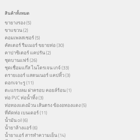
สินค้าทั้งหมด
ขายางรอง
(5)
ขาแขวน
(2)
คอมเพลสเซอร์
(5)
คัตเตอร์ รีมเมอร์ ขยายท่อ
(30)
คาปาซิเตอร์ แคปรัน
(2)
ชุดบานแฟร์
(26)
ชุดเชื่อมแก๊ส ไนโตรเจน เกจ์
(33)
ดรายเออร์ แสตนเนอร์ แคปทิ้ว
(3)
ดอกเจาะรู
(11)
ตะแกรงลม ฝาครอบ คอยล์ร้อน
(1)
ท่อ PVC ท่อน้ำทิ้ง
(3)
ท่อทองแดงม้วน เส้นตรง ข้องอทองแดง
(5)
ที่ดัดท่อ เบนเดอร์
(11)
น้ำมัน oil
(6)
น้ำยาล้างแอร์
(6)
น้ำยาแอร์ สารทำความเย็น
(14)