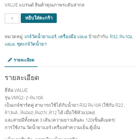
VALUE แบรนด์ สินค้าคุณภาพระดับสากล
จำนวน
หยิบใส่ตะกร้า
หมวดหมู่:
เกจ์วัดน้ำยาแอร์
,
เครื่องมือ value
ป้ายกำกับ:
R32
,
R410a
,
value
,
ชุดเกจ์วัดน้ำยา
รายละเอียด
รายละเอียด
ยี่ห้อ VALUE
รุ่น VMG2-2-R410A
เป็นเกจ์ชาร์ตคู่ สามารถใช้ได้กับน้ำยา R32 R410A (ใช้กับ R22 ,
R134A , R4040 ,R407c ,R12 ได้ เมื่อใช้หัวแปลง)
และสายมีทั้งหมด 3 เส้น (ความยาวเส้นละ 120เซ็นติเมตร)
การใช้งาน วัดน้ำยาแอร์ เครื่องทำความเย็น ตู้เย็น