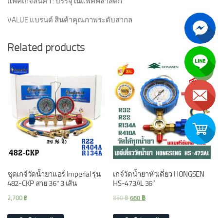
แพ็คเกจสินค้า : บรรจุในแพ็คพลาสติก
VALUE แบรนด์ สินค้าคุณภาพระดับสากล
Related products
Sale!
ชุดเกจ์วัดน้ำยาแอร์ Imperial รุ่น
เกจ์วัดน้ำยาหัวเดี่ยว HONGSEN
482-CKP สาย 36” 3 เส้น
HS-473AL 36″
2,700
฿
850
฿
680
฿