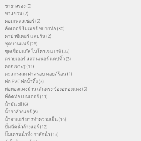
ขายางรอง
(5)
ขาแขวน
(2)
คอมเพลสเซอร์
(5)
คัตเตอร์ รีมเมอร์ ขยายท่อ
(30)
คาปาซิเตอร์ แคปรัน
(2)
ชุดบานแฟร์
(26)
ชุดเชื่อมแก๊ส ไนโตรเจน เกจ์
(33)
ดรายเออร์ แสตนเนอร์ แคปทิ้ว
(3)
ดอกเจาะรู
(11)
ตะแกรงลม ฝาครอบ คอยล์ร้อน
(1)
ท่อ PVC ท่อน้ำทิ้ง
(3)
ท่อทองแดงม้วน เส้นตรง ข้องอทองแดง
(5)
ที่ดัดท่อ เบนเดอร์
(11)
น้ำมัน oil
(6)
น้ำยาล้างแอร์
(6)
น้ำยาแอร์ สารทำความเย็น
(14)
ปั๊มฉีดน้ำล้างแอร์
(12)
ปั๊มเดรนน้ำทิ้ง กาลักน้ำ
(13)