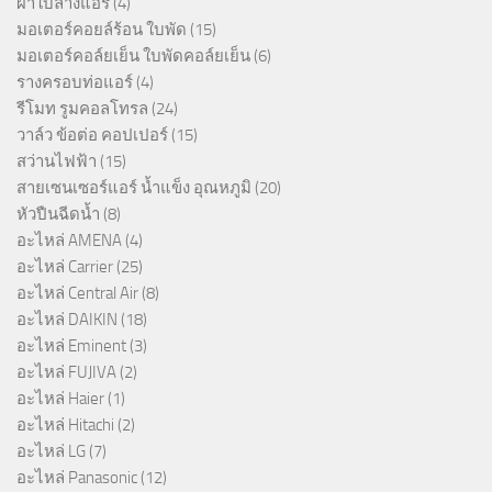
ผ้าใบล้างแอร์
(4)
มอเตอร์คอยล์ร้อน ใบพัด
(15)
มอเตอร์คอล์ยเย็น ใบพัดคอล์ยเย็น
(6)
รางครอบท่อแอร์
(4)
รีโมท รูมคอลโทรล
(24)
วาล์ว ข้อต่อ คอปเปอร์
(15)
สว่านไฟฟ้า
(15)
สายเซนเซอร์แอร์ น้ำแข็ง อุณหภูมิ
(20)
หัวปืนฉีดน้ำ
(8)
อะไหล่ AMENA
(4)
อะไหล่ Carrier
(25)
อะไหล่ Central Air
(8)
อะไหล่ DAIKIN
(18)
อะไหล่ Eminent
(3)
อะไหล่ FUJIVA
(2)
อะไหล่ Haier
(1)
อะไหล่ Hitachi
(2)
อะไหล่ LG
(7)
อะไหล่ Panasonic
(12)