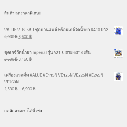
สินค้า ลดราคาพิเศษ!!
VALUE VTB-5B-I ชุดบานแฟล์ พร้อมเกจ์วัดน้ำยา R410 R32
4,000
฿
3,600
฿
ชุดเกจ์วัดน้ำยาImperial รุ่น 421-C สาย 60'' 3 เส้น
3,500
฿
3,150
฿
เครื่องแวคคั่ม VALUE VE115N VE125N VE225N VE245N
VE260N
1,590
฿
–
6,900
฿
กดติดตามเราได้ที่ เพจ