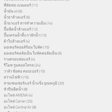
ที่ดัดท่อ เบนเดอร์
(11)
น้ำมัน oil
(6)
น้ำยาล้างแอร์
(6)
น้ำยาแอร์ สารทำความเย็น
(14)
ปั๊มฉีดน้ำล้างแอร์
(12)
ปั๊มเดรนน้ำทิ้ง กาลักน้ำ
(13)
ผ้าใบล้างแอร์
(4)
มอเตอร์คอยล์ร้อน ใบพัด
(15)
มอเตอร์คอล์ยเย็น ใบพัดคอล์ยเย็น
(6)
รางครอบท่อแอร์
(4)
รีโมท รูมคอลโทรล
(24)
วาล์ว ข้อต่อ คอปเปอร์
(15)
สว่านไฟฟ้า
(15)
สายเซนเซอร์แอร์ น้ำแข็ง อุณหภูมิ
(20)
หัวปืนฉีดน้ำ
(8)
อะไหล่ AMENA
(4)
อะไหล่ Carrier
(25)
อะไหล่ Central Air
(8)