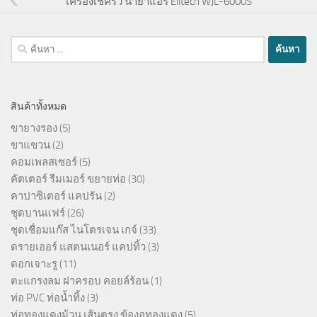
เครื่องเช็ครั่ว น้ำยาแอร์ Elitech WJL-6000S
ค้นหา
สำหรับ:
สินค้าทั้งหมด
ขายางรอง
(5)
ขาแขวน
(2)
คอมเพลสเซอร์
(5)
คัตเตอร์ รีมเมอร์ ขยายท่อ
(30)
คาปาซิเตอร์ แคปรัน
(2)
ชุดบานแฟร์
(26)
ชุดเชื่อมแก๊ส ไนโตรเจน เกจ์
(33)
ดรายเออร์ แสตนเนอร์ แคปทิ้ว
(3)
ดอกเจาะรู
(11)
ตะแกรงลม ฝาครอบ คอยล์ร้อน
(1)
ท่อ PVC ท่อน้ำทิ้ง
(3)
ท่อทองแดงม้วน เส้นตรง ข้องอทองแดง
(5)