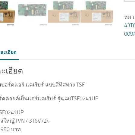
หมวด
43T
009
ละเอียด
ะเอียด
อร์ดแอร์ แคเรียร์ แบบสี่ทิศทาง TSF
์ดคอยล์เย็นแอร์แคเรียร์ รุ่น 40TSF0241UP
0TSF0241UP
งใหญ่)P/N 43T6V724
1950 บาท