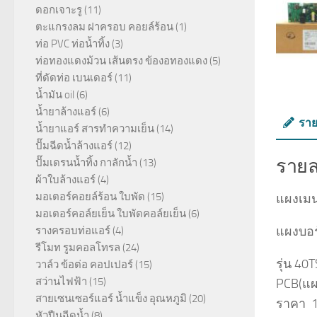
ดอกเจาะรู
(11)
ตะแกรงลม ฝาครอบ คอยล์ร้อน
(1)
ท่อ PVC ท่อน้ำทิ้ง
(3)
ท่อทองแดงม้วน เส้นตรง ข้องอทองแดง
(5)
ที่ดัดท่อ เบนเดอร์
(11)
น้ำมัน oil
(6)
น้ำยาล้างแอร์
(6)
ราย
น้ำยาแอร์ สารทำความเย็น
(14)
ปั๊มฉีดน้ำล้างแอร์
(12)
รายล
ปั๊มเดรนน้ำทิ้ง กาลักน้ำ
(13)
ผ้าใบล้างแอร์
(4)
มอเตอร์คอยล์ร้อน ใบพัด
(15)
แผงเมนบ
มอเตอร์คอล์ยเย็น ใบพัดคอล์ยเย็น
(6)
แผงบอร
รางครอบท่อแอร์
(4)
รีโมท รูมคอลโทรล
(24)
รุ่น 4
วาล์ว ข้อต่อ คอปเปอร์
(15)
สว่านไฟฟ้า
(15)
PCB(แผ
สายเซนเซอร์แอร์ น้ำแข็ง อุณหภูมิ
(20)
ราคา 
หัวปืนฉีดน้ำ
(8)