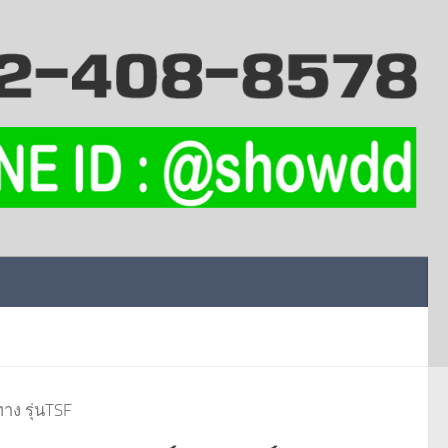
าง รุ่นTSF