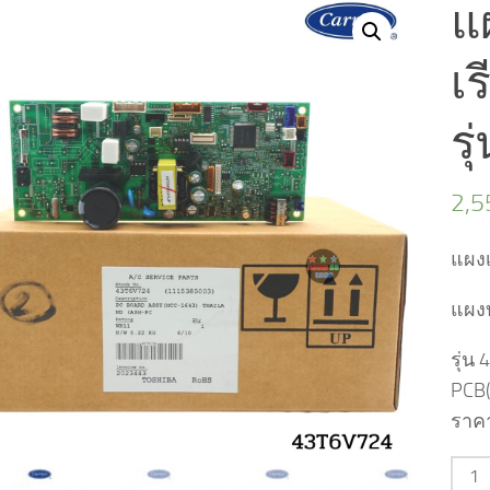
แ
เร
รุ
2,
แผงเ
แผงบ
รุ่น
PCB
ราค
จำน