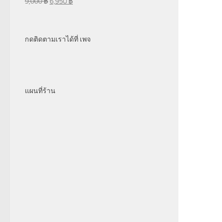
9,000
฿
6,950
฿
กดติดตามเราได้ที่ เพจ
แผนที่ร้าน