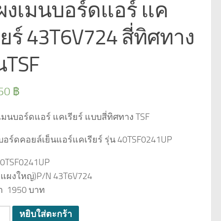
ผงเมนบอร์ดแอร์ แค
ียร์ 43T6V724 สี่ทิศทาง
่นTSF
550
฿
มนบอร์ดแอร์ แคเรียร์ แบบสี่ทิศทาง TSF
อร์ดคอยล์เย็นแอร์แคเรียร์ รุ่น 40TSF0241UP
 40TSF0241UP
(แผงใหญ่)P/N 43T6V724
า 1950 บาท
วน
หยิบใส่ตะกร้า