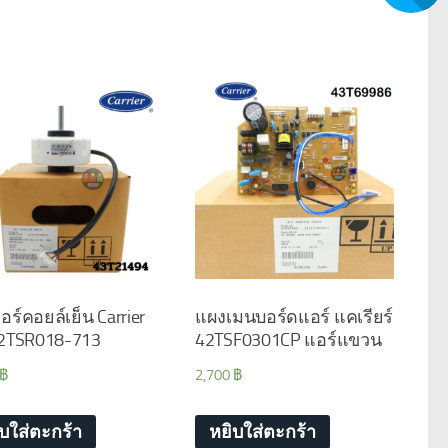
ร์คอยล์เย็น Carrier
แผงเมนบอร์ดแอร์ แคเรียร์
 42TSR018-713
42TSF0301CP แอร์แขวน
฿
2,700
฿
ิบใส่ตะกร้า
หยิบใส่ตะกร้า