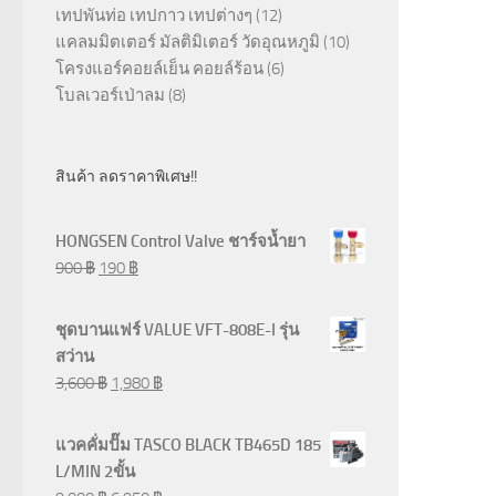
เทปพันท่อ เทปกาว เทปต่างๆ
(12)
แคลมมิตเตอร์ มัลติมิเตอร์ วัดอุณหภูมิ
(10)
โครงแอร์คอยล์เย็น คอยล์ร้อน
(6)
โบลเวอร์เป่าลม
(8)
สินค้า ลดราคาพิเศษ!!
HONGSEN Control Valve ชาร์จน้ำยา
900
฿
190
฿
ชุดบานแฟร์ VALUE VFT-808E-I รุ่น
สว่าน
3,600
฿
1,980
฿
แวคคั่มปั๊ม TASCO BLACK TB465D 185
L/MIN 2ขั้น