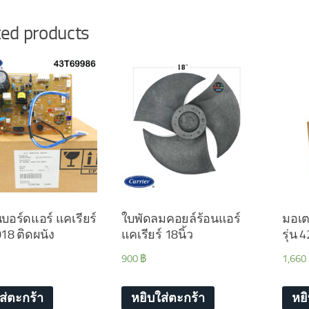
ted products
อร์ดแอร์ แคเรียร์
ใบพัดลมคอยล์ร้อนแอร์
มอเตอ
18 ติดผนัง
แคเรียร์ 18นิ้ว
รุ่น
900
฿
1,660
ส่ตะกร้า
หยิบใส่ตะกร้า
หย