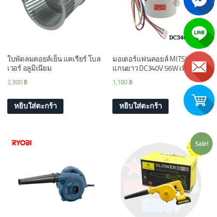
ใบพัดลมคอยล์เย็น แคเรียร์ โบล
มอเตอร์แฟนคอยล์ MITSUBISHI
เวอร์ อลูมิเนียม
แกนยาว DC340V 56W เทียบ
2,300
฿
1,180
฿
หยิบใส่ตะกร้า
หยิบใส่ตะกร้า
Sale!