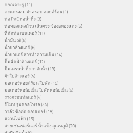
ดอกเจาะรู
(11)
ตะแกรงลม ฝาครอบ คอยล์ร้อน
(1)
ท่อ PVC ท่อน้ำทิ้ง
(3)
ท่อทองแดงม้วน เส้นตรง ข้องอทองแดง
(5)
ที่ดัดท่อ เบนเดอร์
(11)
น้ำมัน oil
(6)
น้ำยาล้างแอร์
(6)
น้ำยาแอร์ สารทำความเย็น
(14)
ปั๊มฉีดน้ำล้างแอร์
(12)
ปั๊มเดรนน้ำทิ้ง กาลักน้ำ
(13)
ผ้าใบล้างแอร์
(4)
มอเตอร์คอยล์ร้อน ใบพัด
(15)
มอเตอร์คอล์ยเย็น ใบพัดคอล์ยเย็น
(6)
รางครอบท่อแอร์
(4)
รีโมท รูมคอลโทรล
(24)
วาล์ว ข้อต่อ คอปเปอร์
(15)
สว่านไฟฟ้า
(15)
สายเซนเซอร์แอร์ น้ำแข็ง อุณหภูมิ
(20)