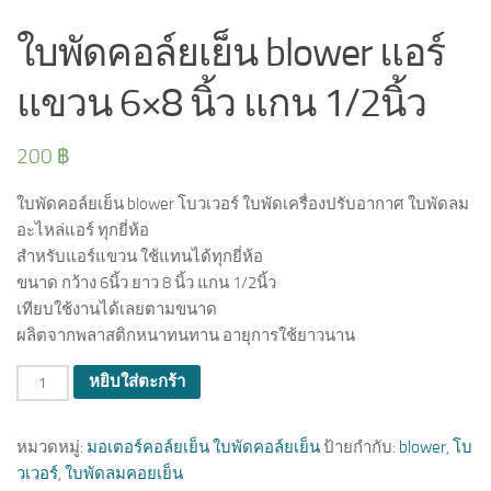
ใบพัดคอล์ยเย็น blower แอร์
แขวน 6×8 นิ้ว แกน 1/2นิ้ว
200
฿
ใบพัดคอล์ยเย็น blower โบวเวอร์ ใบพัดเครื่องปรับอากาศ ใบพัดลม
อะไหล่แอร์ ทุกยี่ห้อ
สำหรับแอร์แขวน ใช้แทนได้ทุกยี่ห้อ
ขนาด กว้าง 6นิ้ว ยาว 8 นิ้ว แกน 1/2นิ้ว
เทียบใช้งานได้เลยตามขนาด
ผลิตจากพลาสติกหนาทนทาน อายุการใช้ยาวนาน
จำนวน
หยิบใส่ตะกร้า
หมวดหมู่:
มอเตอร์คอล์ยเย็น ใบพัดคอล์ยเย็น
ป้ายกำกับ:
blower
,
โบ
วเวอร์
,
ใบพัดลมคอยเย็น